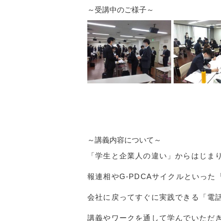
～受講中のご様子～
～講義内容について～
「学生と企業人の違い」からはじま
報連相や
G-PDCA
サイクルといった
会社に戻ってすぐに実践できる「電
講義やワークを通して学んでいただ