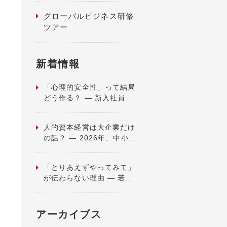
グローバルビジネス研修
ツアー
新着情報
「心理的安全性」って結局
どう作る？ ― 新入社員ご
入社から1ヶ月・現場の本
音を考える ―
人的資本経営は大企業だけ
の話？ ― 2026年、中小企
業こそ問われる教育の価値
―
「とりあえずやってみて」
が伝わらない理由 ― 若者
世代とのすれ違いを考える
―
アーカイブス