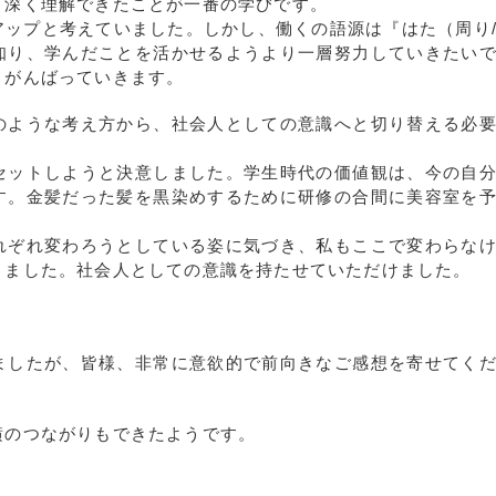
り深く理解できたことが一番の学びです。
アップと考えていました。しかし、働くの語源は『はた（周り
知り、学んだことを活かせるようより一層努力していきたい
うがんばっていきます。
のような考え方から、社会人としての意識へと切り替える必
セットしようと決意しました。学生時代の価値観は、今の自
す。金髪だった髪を黒染めするために研修の合間に美容室を
れぞれ変わろうとしている姿に気づき、私もここで変わらな
りました。社会人としての意識を持たせていただけました。
ましたが、皆様、非常に意欲的で前向きなご感想を寄せてく
横のつながりもできたようです。