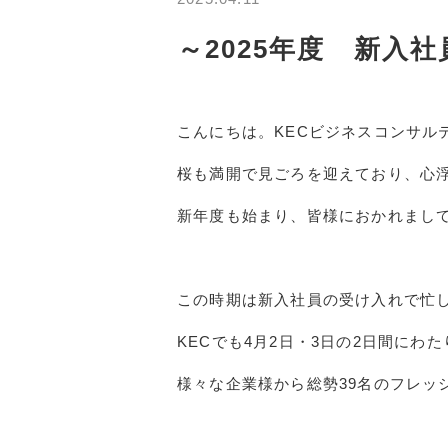
～2025年度 新入
こんにちは。
KEC
ビジネスコンサル
桜も満開で見ごろを迎えており、心
新年度も始まり、皆様におかれまし
この時期は新入社員の受け入れで忙
KEC
でも
4
月
2
日・
3
日の
2
日間にわた
様々な企業様から総勢
39
名のフレッ