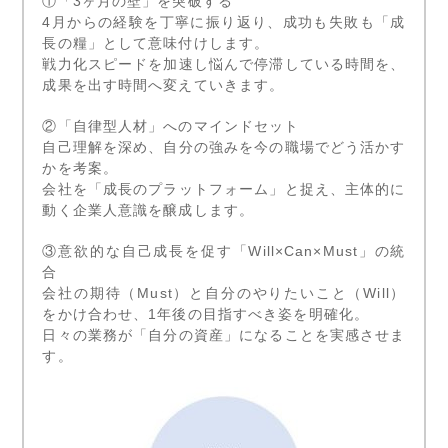
①「3ヶ月の壁」を突破する
4月からの経験を丁寧に振り返り、成功も失敗も「成
長の糧」として意味付けします。
戦力化スピードを加速し悩んで停滞している時間を、
成果を出す時間へ変えていきます。
②「自律型人材」へのマインドセット
自己理解を深め、自分の強みを今の職場でどう活かす
かを考案。
会社を「成長のプラットフォーム」と捉え、主体的に
動く企業人意識を醸成します。
③意欲的な自己成長を促す「Will×Can×Must」の統
合
会社の期待（Must）と自分のやりたいこと（Will）
をかけ合わせ、1年後の目指すべき姿を明確化。
日々の業務が「自分の資産」になることを実感させま
す。