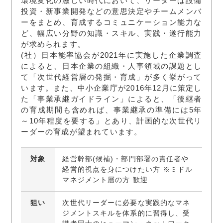
環境変化の激しい時代において、リーダーは設備
投資・新事業開発などの意思決定やチームメンバ
ーをまとめ、育成するコミュニケーション能力な
ど、幅広い分野の知識・スキル、実践・遂行能力
が求められます。
(社）日本能率協会が2021年に実施した企業調査
によると、日本企業の組織・人事領域の課題とし
て「次世代経営層の発掘・育成」が多く挙がって
います。また、中小企業庁が2016年12月に策定し
た「事業承継ガイドライン」によると、「後継者
の育成期間も含めれば、事業継承の準備には5年
～10年程度を要する」とあり、計画的な次世代リ
ーダーの育成が望まれています。
対象
経営幹部(候補)・部門部署の責任者や
経営的視点を身につけたい方 ※ミドル
マネジメント層の方 歓迎
狙い
次世代リーダーに必要な実践的なマネ
ジメントスキルを体系的に習得し、受