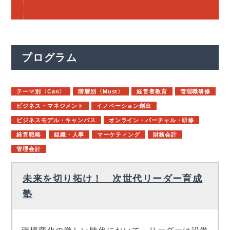
プログラム
テーマ別〈Can〉
階層別〈Must〉
経営者教育
管理職研修
ビジネス・マネジメント
イノベーション創出
ビジネスモデル・キャンバス
オンライン・バーチャル・研修
経営戦略
組織・人事
マーケティング
財務会計
管理会計
未来を切り拓け！ 次世代リーダー育成
塾