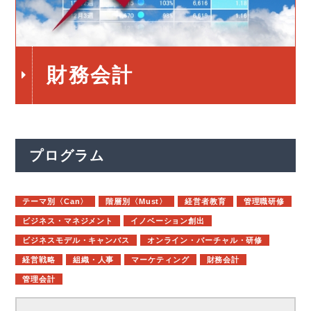
財務会計
プログラム
テーマ別〈Can〉
階層別〈Must〉
経営者教育
管理職研修
ビジネス・マネジメント
イノベーション創出
ビジネスモデル・キャンバス
オンライン・バーチャル・研修
経営戦略
組織・人事
マーケティング
財務会計
管理会計